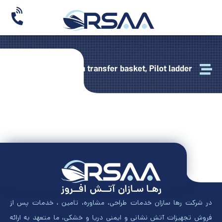
Scramble Net, Man transfer basket, Pilot ladder
رهـا سـازان آتــش افــروز
در شرکت رها سازان خدمات طراحی، مشاوره، تامین ، خدمات پس از
فروش تجهیزات آتش نشانی و ایمنی دریا و خشکی، ما متعهد به ارائه