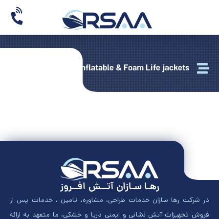
Inflatable & Foam Life jackets
رهـا سـازان آتــش افــروز
در شرکت رها سازان خدمات طراحی، مشاوره، تامین ، خدمات پس از
فروش تجهیزات آتش نشانی و ایمنی دریا و خشکی، ما متعهد به ارائه