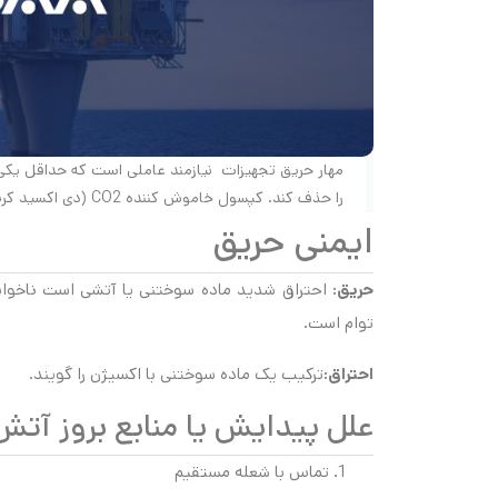
مهار حریق تجهیزات نیازمند عاملی است که حداقل یکی
را حذف کند. کپسول خاموش کننده CO2 (دی اکسید کربن) قادر به خاموش کردن آتش از طریق حذف اکسیژن می باشد.
ایمنی حریق
حریق:
احتراق شدید ماده سوختنی یا آتشی است ناخواسته
توام است.
احتراق:
ترکیب یک ماده سوختنی با اکسیژن را گویند.
علل پیدایش یا منابع بروز آت
تماس با شعله مستقیم