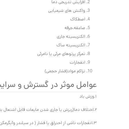
افزایش تدریجی دما
واکنش های شیمیایی
اصطکاک
صاعقه.جرقه
الکتریسیته جاری
الکتریسیته ساک
تمرکز پرتوهای مرئی یا نامرئی
انفجارات
تراکم مواد(فشار حجمی)
عوامل موثر در گسترش و سرای
۱.وزش باد
۲.اختلاف دما(ریزش یا جاری شدن مایعات قابل اشتعال به اطراف)
۳.انفجارات ناشی از احتراق یا فشار ( در سیلندر وآبگرمکن و …)