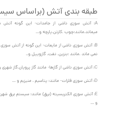
طبقه بندی آتش (براساس سیستم
A: آتش سوزی ناشی از جامدات- این گونه آتش س
میماند.مانند:چوب .کارتن.پارچه و…
B: آتش سوزی ناشی از مایعات- این گونه از آتش سوزی
نمی ماند .مانند :بنزین. نفت. گازوییل و..
C: آتش سوزی ناشی از گازها- مانند گاز پروپان.گاز شهری و …
D: آتش سوزی فلزات- مانند: پتاسیم . منیزیم و …
E: آتش سوزی الکتریسیته (برق) مانند: سیستم برق شهری
و …