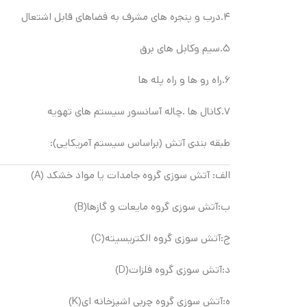
۴.درب و پنجره های مشرف به فضاهای قابل اشتعال
۵.سیم وکابل های برق
۶.راه رو ها و راه پله ها
۷.کانال ها .چاله آسانسور سیستم های تهویه
طبقه بندی آتش (براساس سیستم آمریکایی):
الف: آتش سوزی گروه جامدات یا مواد خشکد (A)
ب:آتش سوزی گروه مایعات و گازها(B)
ج:آتش سوزی گروه الکتریسیته(C)
د:آتش سوزی گروه فلزات(D)
ه:آتش سوزی گروه چربی اشپزخانه ای(K)