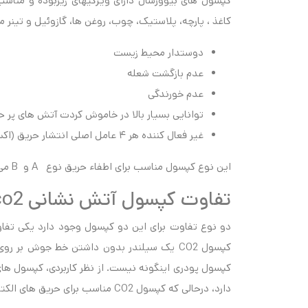
کپسول های بیوورسال دارای ویژگیهای زیربوده و مناسب
کاغذ ، پارچه، پلاستیک، چوب، روغن ها، گازوئیل و تینر م
دوستدار محیط زیست
عدم بازگشت شعله
عدم خورندگی
توانایی بسیار بالا در خاموش کردت آتش های پر 
غیر فعال کننده هر ۴ عامل اصلی انتشار حریق (اکسیژن-حرارت-سوخت-زنجیره آتش)
این نوع کپسول مناسب برای اطفاء حریق نوع A و B می باشد.
تفاوت کپسول آتش نشانی co2 و پودری
دو نوع تفاوت برای این دو کپسول وجود دارد یکی تفاوت
کپسول CO2 یک سیلندر بدون داشتن خط جوش بر
کپسول پودری اینگونه نیست. از نظر کاربردی، کپسول های
دارد، درحالی که کپسول CO2 مناسب برای حریق های الکتریکی و مایعات اشتعال زا می باشد.